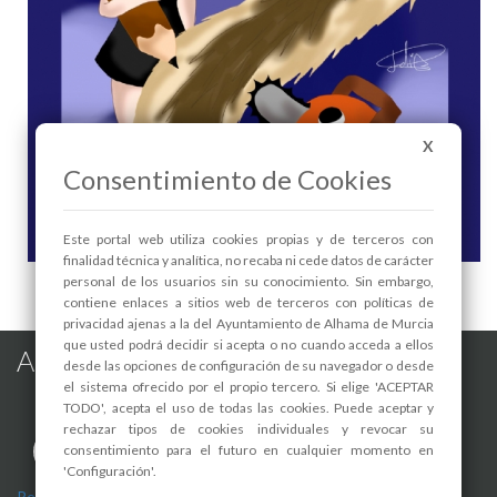
X
Consentimiento de Cookies
Este portal web utiliza cookies propias y de terceros con
finalidad técnica y analítica, no recaba ni cede datos de carácter
Exposición "ARTIST DREAMS" de Loli López García - 1
personal de los usuarios sin su conocimiento. Sin embargo,
contiene enlaces a sitios web de terceros con políticas de
privacidad ajenas a la del Ayuntamiento de Alhama de Murcia
que usted podrá decidir si acepta o no cuando acceda a ellos
Alhama de Murcia en las Redes
desde las opciones de configuración de su navegador o desde
el sistema ofrecido por el propio tercero. Si elige 'ACEPTAR
TODO', acepta el uso de todas las cookies. Puede aceptar y
rechazar tipos de cookies individuales y revocar su
consentimiento para el futuro en cualquier momento en
'Configuración'.
Registro de actividades de tratamiento
-
Aviso Legal
-
Política de