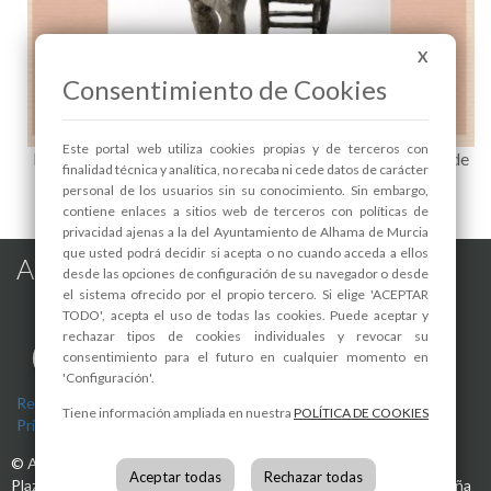
X
Consentimiento de Cookies
Este portal web utiliza cookies propias y de terceros con
EXPOSICIÓN DE PINTURA Y ESCULTURA "A COMPÁS" de
finalidad técnica y analítica, no recaba ni cede datos de carácter
Perla Fuertes y Lola Arcas - 1
personal de los usuarios sin su conocimiento. Sin embargo,
contiene enlaces a sitios web de terceros con políticas de
privacidad ajenas a la del Ayuntamiento de Alhama de Murcia
que usted podrá decidir si acepta o no cuando acceda a ellos
Alhama de Murcia en las Redes
desde las opciones de configuración de su navegador o desde
el sistema ofrecido por el propio tercero. Si elige 'ACEPTAR
TODO', acepta el uso de todas las cookies. Puede aceptar y
rechazar tipos de cookies individuales y revocar su
consentimiento para el futuro en cualquier momento en
'Configuración'.
Registro de actividades de tratamiento
-
Aviso Legal
-
Política de
Tiene información ampliada en nuestra
POLÍTICA DE COOKIES
Privacidad
-
Política de Cookies
©
Ayuntamiento de Alhama de Murcia
Aceptar todas
Rechazar todas
Plaza de la Constitución, 1
30840
Alhama de Murcia
(Murcia)
España