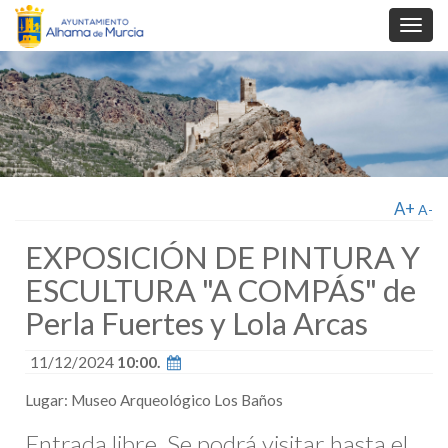
Toggl
navig
A+
A-
EXPOSICIÓN DE PINTURA Y
ESCULTURA "A COMPÁS" de
Perla Fuertes y Lola Arcas
11/12/2024
10:00.
Lugar: Museo Arqueológico Los Baños
Entrada libre. Se podrá visitar hasta el