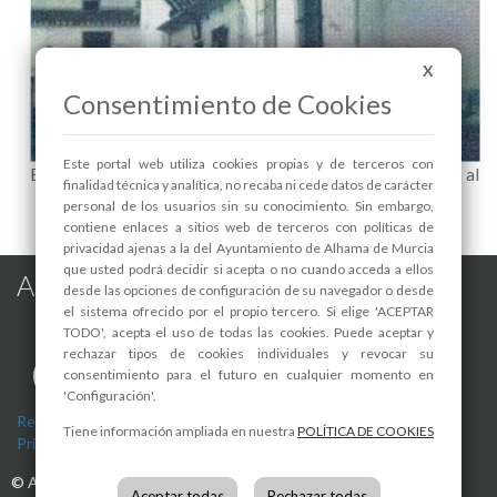
X
Consentimiento de Cookies
Este portal web utiliza cookies propias y de terceros con
EXPOSICIÓN "LA GUARDIA CIVIL EN ALHAMA. 180 años al
finalidad técnica y analítica, no recaba ni cede datos de carácter
servicio de los murcianos (1845-2025)" - 1
personal de los usuarios sin su conocimiento. Sin embargo,
contiene enlaces a sitios web de terceros con políticas de
privacidad ajenas a la del Ayuntamiento de Alhama de Murcia
que usted podrá decidir si acepta o no cuando acceda a ellos
Alhama de Murcia en las Redes
desde las opciones de configuración de su navegador o desde
el sistema ofrecido por el propio tercero. Si elige 'ACEPTAR
TODO', acepta el uso de todas las cookies. Puede aceptar y
rechazar tipos de cookies individuales y revocar su
consentimiento para el futuro en cualquier momento en
'Configuración'.
Registro de actividades de tratamiento
-
Aviso Legal
-
Política de
Tiene información ampliada en nuestra
POLÍTICA DE COOKIES
Privacidad
-
Política de Cookies
©
Ayuntamiento de Alhama de Murcia
Aceptar todas
Rechazar todas