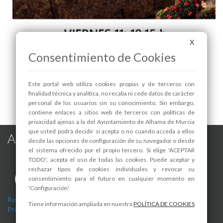
X
Consentimiento de Cookies
Este portal web utiliza cookies propias y de terceros con
finalidad técnica y analítica, no recaba ni cede datos de carácter
CINE: "MINECRAFT" - 1
personal de los usuarios sin su conocimiento. Sin embargo,
contiene enlaces a sitios web de terceros con políticas de
privacidad ajenas a la del Ayuntamiento de Alhama de Murcia
que usted podrá decidir si acepta o no cuando acceda a ellos
Alhama de Murcia en las Redes
desde las opciones de configuración de su navegador o desde
el sistema ofrecido por el propio tercero. Si elige 'ACEPTAR
TODO', acepta el uso de todas las cookies. Puede aceptar y
rechazar tipos de cookies individuales y revocar su
consentimiento para el futuro en cualquier momento en
'Configuración'.
Registro de actividades de tratamiento
-
Aviso Legal
-
Política de
Tiene información ampliada en nuestra
POLÍTICA DE COOKIES
Privacidad
-
Política de Cookies