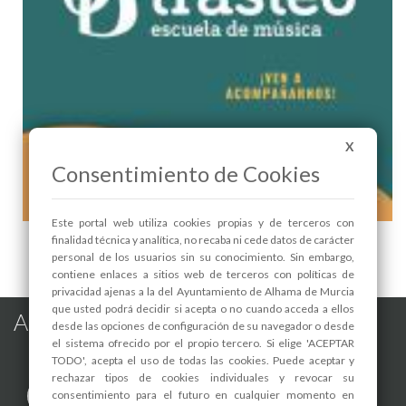
X
Consentimiento de Cookies
Este portal web utiliza cookies propias y de terceros con
AUDICIONES FIN DE CURSO: Escuela de Música
finalidad técnica y analítica, no recaba ni cede datos de carácter
"TRASTEO" - 1
personal de los usuarios sin su conocimiento. Sin embargo,
contiene enlaces a sitios web de terceros con políticas de
privacidad ajenas a la del Ayuntamiento de Alhama de Murcia
que usted podrá decidir si acepta o no cuando acceda a ellos
Alhama de Murcia en las Redes
desde las opciones de configuración de su navegador o desde
el sistema ofrecido por el propio tercero. Si elige 'ACEPTAR
TODO', acepta el uso de todas las cookies. Puede aceptar y
rechazar tipos de cookies individuales y revocar su
consentimiento para el futuro en cualquier momento en