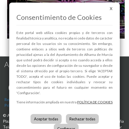
X
Consentimiento de Cookies
Este portal web utiliza cookies propias y de terceros con
finalidad técnica y analítica, no recaba ni cede datos de carácter
MAYOS 2025: ATRACCIONES INFANTILES - 1
personal de los usuarios sin su conocimiento. Sin embargo,
contiene enlaces a sitios web de terceros con políticas de
privacidad ajenas a la del Ayuntamiento de Alhama de Murcia
que usted podrá decidir si acepta o no cuando acceda a ellos
Alhama de Murcia en las Redes
desde las opciones de configuración de su navegador o desde
el sistema ofrecido por el propio tercero. Si elige 'ACEPTAR
TODO', acepta el uso de todas las cookies. Puede aceptar y
rechazar tipos de cookies individuales y revocar su
consentimiento para el futuro en cualquier momento en
'Configuración'.
Registro de actividades de tratamiento
-
Aviso Legal
-
Política de
Tiene información ampliada en nuestra
POLÍTICA DE COOKIES
Privacidad
-
Política de Cookies
©
Ayuntamiento de Alhama de Murcia
Aceptar todas
Rechazar todas
Plaza de la Constitución, 1
30840
Alhama de Murcia
(Murcia)
España
Teléfono:
968 630 000
info@alhamademurcia.es
Desarrolla:
Avatar
Configurar