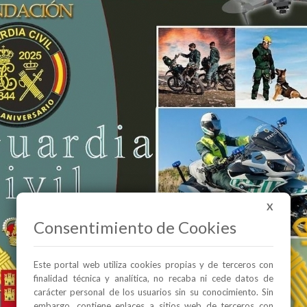
X
Consentimiento de Cookies
Este portal web utiliza cookies propias y de terceros con
finalidad técnica y analítica, no recaba ni cede datos de
carácter personal de los usuarios sin su conocimiento. Sin
embargo, contiene enlaces a sitios web de terceros con