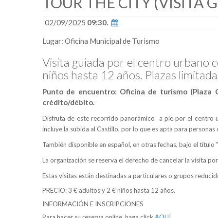
TOUR THE CITY (VISITA 
02/09/2025
09:30.
Lugar: Oficina Municipal de Turismo
Visita guiada por el centro urbano c
niños hasta 12 años. Plazas limitadas
Punto de encuentro: Oficina de turismo (Plaza Co
crédito/débito.
Disfruta de este recorrido panorámico a pie por el centro u
incluye la subida al Castillo, por lo que es apta para person
También disponible en español, en otras fechas, bajo el título
La organización se reserva el derecho de cancelar la visita p
Estas visitas están destinadas a particulares o grupos reduci
PRECIO: 3 € adultos y 2 € niños hasta 12 años.
INFORMACIÓN E INSCRIPCIONES
Para hacer su reserva online, haga click
AQUÍ