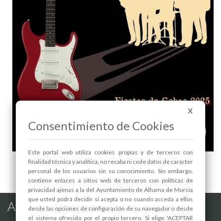
X
Consentimiento de Cookies
Este portal web utiliza cookies propias y de terceros con
FIESTAS DE GEBAS 2025: ATLANTIS en directo
finalidad técnica y analítica, no recaba ni cede datos de carácter
presentando su espectáculo "GUITAR LEGENDS" - 1
personal de los usuarios sin su conocimiento. Sin embargo,
contiene enlaces a sitios web de terceros con políticas de
privacidad ajenas a la del Ayuntamiento de Alhama de Murcia
que usted podrá decidir si acepta o no cuando acceda a ellos
Alhama de Murcia en las Redes
desde las opciones de configuración de su navegador o desde
el sistema ofrecido por el propio tercero. Si elige 'ACEPTAR