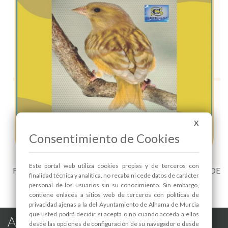
X
Consentimiento de Cookies
Este portal web utiliza cookies propias y de terceros con
FERIA 2025: XXV CONCURSO EXPOSICIÓN CULTURAL DE
finalidad técnica y analítica, no recaba ni cede datos de carácter
ORNITOLOGÍA - 1
personal de los usuarios sin su conocimiento. Sin embargo,
contiene enlaces a sitios web de terceros con políticas de
privacidad ajenas a la del Ayuntamiento de Alhama de Murcia
que usted podrá decidir si acepta o no cuando acceda a ellos
Alhama de Murcia en las Redes
desde las opciones de configuración de su navegador o desde