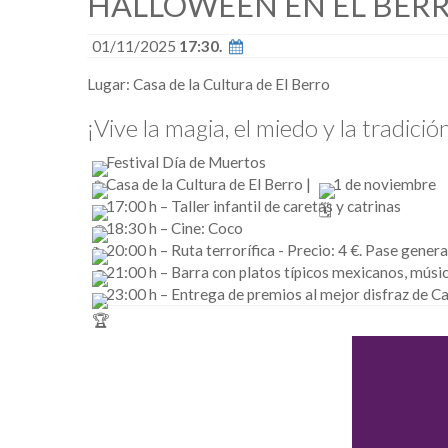
HALLOWEEN EN EL BERR
01/11/2025
17:30.
Lugar: Casa de la Cultura de El Berro
¡Vive la magia, el miedo y la tradic
Festival Día de Muertos
Casa de la Cultura de El Berro |
1 de noviembre
1
7:00 h – Taller infantil de caretas y catrinas
18:30 h – Cine: Coco
20:00 h – Ruta terrorífica - Precio: 4 €. Pase gener
21:00 h – Barra con platos típicos mexicanos, músic
23:00 h – Entrega de premios al mejor disfraz de C