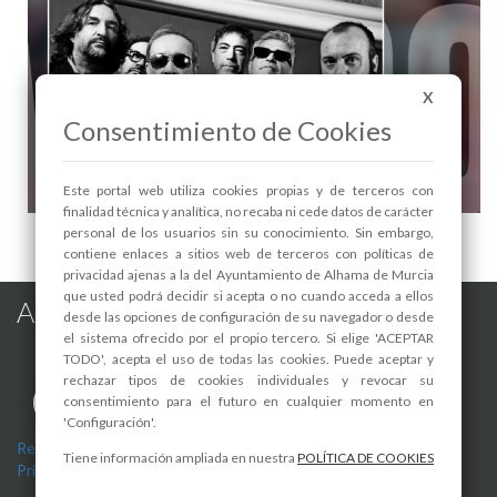
X
Consentimiento de Cookies
Este portal web utiliza cookies propias y de terceros con
finalidad técnica y analítica, no recaba ni cede datos de carácter
Conciertos de NACHA POP y ALEJO STIVEL - 1
personal de los usuarios sin su conocimiento. Sin embargo,
contiene enlaces a sitios web de terceros con políticas de
privacidad ajenas a la del Ayuntamiento de Alhama de Murcia
que usted podrá decidir si acepta o no cuando acceda a ellos
Alhama de Murcia en las Redes
desde las opciones de configuración de su navegador o desde
el sistema ofrecido por el propio tercero. Si elige 'ACEPTAR
TODO', acepta el uso de todas las cookies. Puede aceptar y
rechazar tipos de cookies individuales y revocar su
consentimiento para el futuro en cualquier momento en
'Configuración'.
Registro de actividades de tratamiento
-
Aviso Legal
-
Política de
Tiene información ampliada en nuestra
POLÍTICA DE COOKIES
Privacidad
-
Política de Cookies