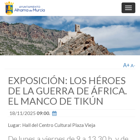
Toggl
navig
A+
A-
EXPOSICIÓN: LOS HÉROES
DE LA GUERRA DE ÁFRICA.
EL MANCO DE TIKÚN
18/11/2025
09:00.
Lugar: Hall del Centro Cultural Plaza Vieja
De lunes a viernes de 9 a 13.30 h. y de