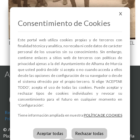
X
Consentimiento de Cookies
Este portal web utiliza cookies propias y de terceros con
EXPOSICIÓN: LOS HÉROES DE LA GUERRA DE ÁFRICA. EL
finalidad técnica y analítica, no recaba ni cede datos de carácter
MANCO DE TIKÚN - 1
personal de los usuarios sin su conocimiento. Sin embargo,
contiene enlaces a sitios web de terceros con políticas de
privacidad ajenas a la del Ayuntamiento de Alhama de Murcia
que usted podrá decidir si acepta o no cuando acceda a ellos
Alhama de Murcia en las Redes
desde las opciones de configuración de su navegador o desde
el sistema ofrecido por el propio tercero. Si elige 'ACEPTAR
TODO', acepta el uso de todas las cookies. Puede aceptar y
rechazar tipos de cookies individuales y revocar su
consentimiento para el futuro en cualquier momento en
'Configuración'.
Registro de actividades de tratamiento
-
Aviso Legal
-
Política de
Tiene información ampliada en nuestra
POLÍTICA DE COOKIES
Privacidad
-
Política de Cookies
©
Ayuntamiento de Alhama de Murcia
Aceptar todas
Rechazar todas
Plaza de la Constitución, 1
30840
Alhama de Murcia
(Murcia)
España