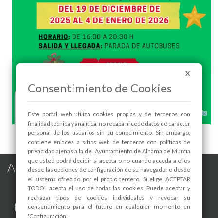
X
Consentimiento de Cookies
Este portal web utiliza cookies propias y de terceros con
finalidad técnica y analítica, no recaba ni cede datos de carácter
TREN DE NAVIDAD 2025 - 1
personal de los usuarios sin su conocimiento. Sin embargo,
contiene enlaces a sitios web de terceros con políticas de
privacidad ajenas a la del Ayuntamiento de Alhama de Murcia
que usted podrá decidir si acepta o no cuando acceda a ellos
Alhama de Murcia en las Redes
desde las opciones de configuración de su navegador o desde
el sistema ofrecido por el propio tercero. Si elige 'ACEPTAR
TODO', acepta el uso de todas las cookies. Puede aceptar y
rechazar tipos de cookies individuales y revocar su
consentimiento para el futuro en cualquier momento en
'Configuración'.