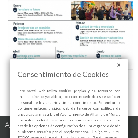
X
Consentimiento de Cookies
Este portal web utiliza cookies propias y de terceros con
AULA DE EXPERIENCIAS PARA MAYORES: "Efectos del
finalidad técnica y analítica, no recaba ni cede datos de carácter
calor" - 1
personal de los usuarios sin su conocimiento. Sin embargo,
contiene enlaces a sitios web de terceros con políticas de
privacidad ajenas a la del Ayuntamiento de Alhama de Murcia
que usted podrá decidir si acepta o no cuando acceda a ellos
Alhama de Murcia en las Redes
desde las opciones de configuración de su navegador o desde
el sistema ofrecido por el propio tercero. Si elige 'ACEPTAR
TODO', acepta el uso de todas las cookies. Puede aceptar y