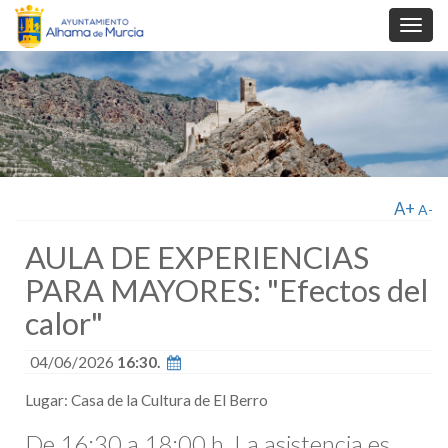
Toggl
navig
A+
A-
AULA DE EXPERIENCIAS
PARA MAYORES: "Efectos del
calor"
04/06/2026
16:30.
Lugar: Casa de la Cultura de El Berro
De 16:30 a 18:00 h. La asistencia es