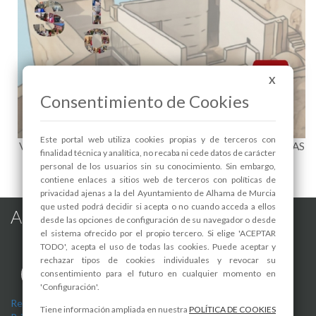
X
Consentimiento de Cookies
Este portal web utiliza cookies propias y de terceros con
VISITA TEATRALIZADA AMATEUR. PROYECTO MECENAS
finalidad técnica y analítica, no recaba ni cede datos de carácter
DEL PATRIMONIO - 1
personal de los usuarios sin su conocimiento. Sin embargo,
contiene enlaces a sitios web de terceros con políticas de
privacidad ajenas a la del Ayuntamiento de Alhama de Murcia
que usted podrá decidir si acepta o no cuando acceda a ellos
Alhama de Murcia en las Redes
desde las opciones de configuración de su navegador o desde
el sistema ofrecido por el propio tercero. Si elige 'ACEPTAR
TODO', acepta el uso de todas las cookies. Puede aceptar y
rechazar tipos de cookies individuales y revocar su
consentimiento para el futuro en cualquier momento en
'Configuración'.
Registro de actividades de tratamiento
-
Aviso Legal
-
Política de
Tiene información ampliada en nuestra
POLÍTICA DE COOKIES