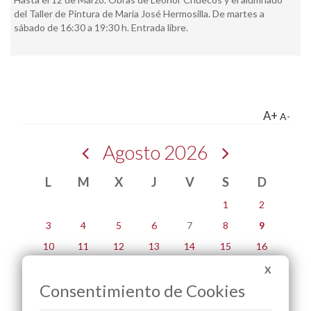
del Taller de Pintura de María José Hermosilla. De martes a
sábado de 16:30 a 19:30 h. Entrada libre.
A+
A-
Agosto 2026
L
M
X
J
V
S
D
1
2
3
4
5
6
7
8
9
10
11
12
13
14
15
16
17
18
19
20
21
22
23
X
Consentimiento de Cookies
24
25
26
27
28
29
30
31