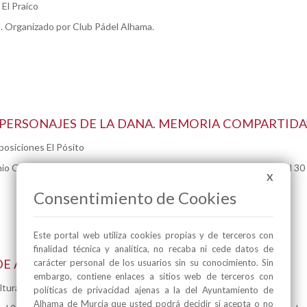
 El Praíco
o. Organizado por Club Pádel Alhama.
“PERSONAJES DE LA DANA. MEMORIA COMPARTIDA”
posiciones El Pósito
o García López. Comisario: José Mayor Iborra. Entrada libre. Hasta el 30
X
Consentimiento de Cookies
Este portal web utiliza cookies propias y de terceros con
finalidad técnica y analítica, no recaba ni cede datos de
DE ARTES “COMIENZOS”
carácter personal de los usuarios sin su conocimiento. Sin
embargo, contiene enlaces a sitios web de terceros con
ltura
políticas de privacidad ajenas a la del Ayuntamiento de
Alhama de Murcia que usted podrá decidir si acepta o no