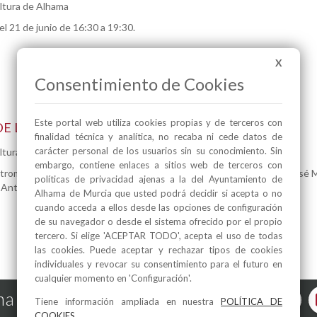
ultura de Alhama
 el 21 de junio de 16:30 a 19:30.
X
Consentimiento de Cookies
Este portal web utiliza cookies propias y de terceros con
E LA ESCUELA MUNICIPAL DE MÚSICA
finalidad técnica y analítica, no recaba ni cede datos de
carácter personal de los usuarios sin su conocimiento. Sin
ultura de Alhama
embargo, contiene enlaces a sitios web de terceros con
, trompeta y lenguaje musical adultos. Alumnado de los profesores José 
políticas de privacidad ajenas a la del Ayuntamiento de
 Antonio López Antón y Joaquín Piernas Gázquez.
Alhama de Murcia que usted podrá decidir si acepta o no
cuando acceda a ellos desde las opciones de configuración
de su navegador o desde el sistema ofrecido por el propio
tercero. Si elige 'ACEPTAR TODO', acepta el uso de todas
las cookies. Puede aceptar y rechazar tipos de cookies
individuales y revocar su consentimiento para el futuro en
cualquier momento en 'Configuración'.
a de Murcia en las Redes
Tiene información ampliada en nuestra
POLÍTICA DE
COOKIES