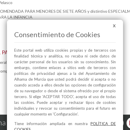
Velasco
ECOMENDADA PARA MENORES DE SIETE AÑOS y distintivo ESPECIAL
RA LA INFANCIA
X
Consentimiento de Cookies
Este portal web utiliza cookies propias y de terceros con
 PARTIDO ESPAÑA-BÉLGICA EN EL PALMERAL
finalidad técnica y analítica, no recaba ni cede datos de
carácter personal de los usuarios sin su conocimiento. Sin
eral
embargo, contiene enlaces a sitios web de terceros con
completar aforo.
políticas de privacidad ajenas a la del Ayuntamiento de
Alhama de Murcia que usted podrá decidir si acepta o no
cuando acceda a ellos desde las opciones de configuración
de su navegador o desde el sistema ofrecido por el propio
tercero. Si elige 'ACEPTAR TODO', acepta el uso de todas
las cookies. Puede aceptar y rechazar tipos de cookies
individuales y revocar su consentimiento para el futuro en
cualquier momento en 'Configuración'.
a de Murcia en las Redes
Tiene información ampliada en nuestra
POLÍTICA DE
COOKIES