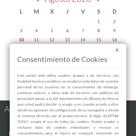
L
M
X
J
V
S
D
1
2
3
4
5
6
7
8
9
10
11
12
13
14
15
16
17
18
19
20
21
22
23
X
Consentimiento de Cookies
24
25
26
27
28
29
30
31
Este portal web utiliza cookies propias y de terceros con
Lunes, 10 de agosto
finalidad técnica y analítica, no recaba ni cede datos de carácter
personal de los usuarios sin su conocimiento. Sin embargo,
contiene enlaces a sitios web de terceros con políticas de
privacidad ajenas a la del Ayuntamiento de Alhama de Murcia
que usted podrá decidir si acepta o no cuando acceda a ellos
Alhama de Murcia en las Redes
desde las opciones de configuración de su navegador o desde
el sistema ofrecido por el propio tercero. Si elige 'ACEPTAR
TODO', acepta el uso de todas las cookies. Puede aceptar y
rechazar tipos de cookies individuales y revocar su
consentimiento para el futuro en cualquier momento en