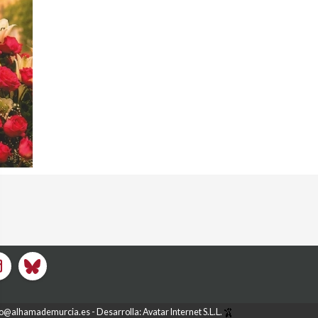
fo@alhamademurcia.es
Desarrolla:
Avatar Internet S.L.L.