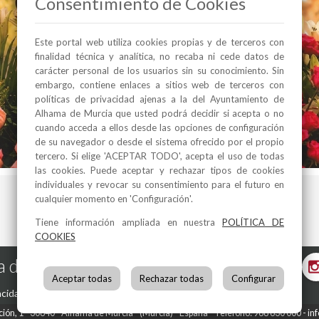
Consentimiento de Cookies
Este portal web utiliza cookies propias y de terceros con
finalidad técnica y analítica, no recaba ni cede datos de
carácter personal de los usuarios sin su conocimiento. Sin
embargo, contiene enlaces a sitios web de terceros con
políticas de privacidad ajenas a la del Ayuntamiento de
Alhama de Murcia que usted podrá decidir si acepta o no
cuando acceda a ellos desde las opciones de configuración
de su navegador o desde el sistema ofrecido por el propio
tercero. Si elige 'ACEPTAR TODO', acepta el uso de todas
las cookies. Puede aceptar y rechazar tipos de cookies
individuales y revocar su consentimiento para el futuro en
cualquier momento en 'Configuración'.
Tiene información ampliada en nuestra
POLÍTICA DE
COOKIES
 de Murcia en las Redes
Aceptar todas
Rechazar todas
Configurar
acidad
-
Política de Cookies
ción, 1
30840
Alhama de Murcia
(Murcia)
España
Teléfono:
968 630 000
in