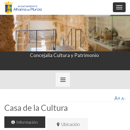
Toggl
navig
Concejalía Cultura y Patrimonio
Toggle
navigation
A+
A-
Casa de la Cultura
Información
Ubicación