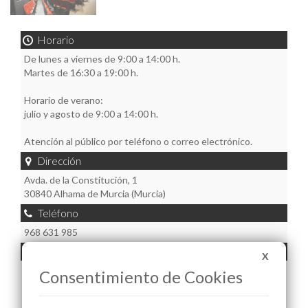
Horario
De lunes a viernes de 9:00 a 14:00 h.
Martes de 16:30 a 19:00 h.
Horario de verano:
julio y agosto de 9:00 a 14:00 h.
Atención al público por teléfono o correo electrónico.
Dirección
Avda. de la Constitución, 1
30840 Alhama de Murcia (Murcia)
Teléfono
968 631 985
Email
X
festejos@alhamademurcia.es,
juventud@alhamademurcia.es,
Consentimiento de Cookies
mayores@alhamademurcia.es
y
pedanías@alhamademurcia.es