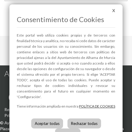
X
Consentimiento de Cookies
|<
<<
Pag. 15 / 15
Este portal web utiliza cookies propias y de terceros con
finalidad técnica y analítica, no recaba ni cede datos de carácter
personal de los usuarios sin su conocimiento. Sin embargo,
contiene enlaces a sitios web de terceros con políticas de
privacidad ajenas a la del Ayuntamiento de Alhama de Murcia
que usted podrá decidir si acepta o no cuando acceda a ellos
desde las opciones de configuración de su navegador o desde
Alhama de Murcia en las Redes
el sistema ofrecido por el propio tercero. Si elige 'ACEPTAR
TODO', acepta el uso de todas las cookies. Puede aceptar y
rechazar tipos de cookies individuales y revocar su
consentimiento para el futuro en cualquier momento en
'Configuración'.
Tiene información ampliada en nuestra
POLÍTICA DE COOKIES
Registro de actividades de tratamiento
-
Aviso Legal
-
Política de
Privacidad
-
Política de Cookies
©
Ayuntamiento de Alhama de Murcia
Aceptar todas
Rechazar todas
Plaza de la Constitución, 1
30840
Alhama de Murcia
(Murcia)
España