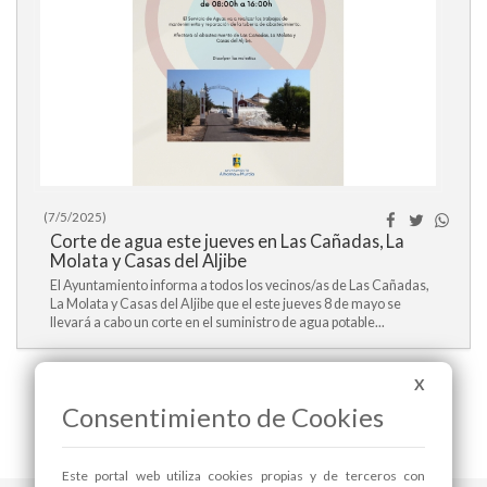
(7/5/2025)
Corte de agua este jueves en Las Cañadas, La
Molata y Casas del Aljibe
El Ayuntamiento informa a todos los vecinos/as de Las Cañadas,
La Molata y Casas del Aljibe que el este jueves 8 de mayo se
llevará a cabo un corte en el suministro de agua potable...
X
|<
<<
Pag. 2 / 15
>>
>|
Consentimiento de Cookies
Este portal web utiliza cookies propias y de terceros con