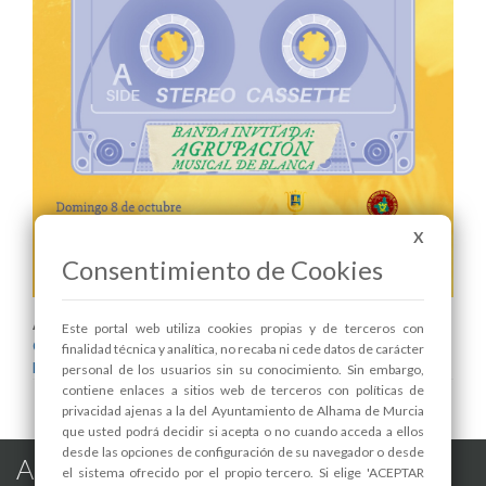
X
Consentimiento de Cookies
Areas relacionadas:
Este portal web utiliza cookies propias y de terceros con
Cultura y Patrimonio
finalidad técnica y analítica, no recaba ni cede datos de carácter
Festejos
personal de los usuarios sin su conocimiento. Sin embargo,
contiene enlaces a sitios web de terceros con políticas de
privacidad ajenas a la del Ayuntamiento de Alhama de Murcia
que usted podrá decidir si acepta o no cuando acceda a ellos
desde las opciones de configuración de su navegador o desde
Alhama de Murcia en las Redes
el sistema ofrecido por el propio tercero. Si elige 'ACEPTAR