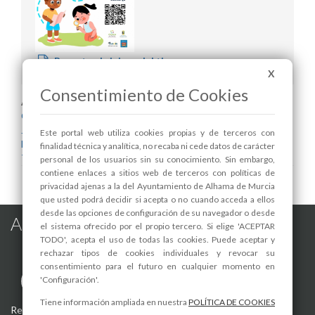
Rescata al viajero del tiempo
X
Consentimiento de Cookies
Areas relacionadas:
Cultura y Patrimonio
Juventud
Este portal web utiliza cookies propias y de terceros con
Museo
finalidad técnica y analítica, no recaba ni cede datos de carácter
Turismo
personal de los usuarios sin su conocimiento. Sin embargo,
contiene enlaces a sitios web de terceros con políticas de
privacidad ajenas a la del Ayuntamiento de Alhama de Murcia
que usted podrá decidir si acepta o no cuando acceda a ellos
desde las opciones de configuración de su navegador o desde
Alhama de Murcia en las Redes
el sistema ofrecido por el propio tercero. Si elige 'ACEPTAR
TODO', acepta el uso de todas las cookies. Puede aceptar y
rechazar tipos de cookies individuales y revocar su
consentimiento para el futuro en cualquier momento en
'Configuración'.
Tiene información ampliada en nuestra
POLÍTICA DE COOKIES
Registro de actividades de tratamiento
-
Aviso Legal
-
Política de