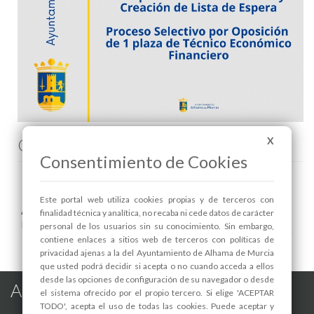
Comenta esta noticia en Facebook
X
Consentimiento de Cookies
Este portal web utiliza cookies propias y de terceros con
Areas relacionadas:
finalidad técnica y analítica, no recaba ni cede datos de carácter
Recursos Humanos
personal de los usuarios sin su conocimiento. Sin embargo,
contiene enlaces a sitios web de terceros con políticas de
privacidad ajenas a la del Ayuntamiento de Alhama de Murcia
que usted podrá decidir si acepta o no cuando acceda a ellos
desde las opciones de configuración de su navegador o desde
Alhama de Murcia en las Redes
el sistema ofrecido por el propio tercero. Si elige 'ACEPTAR
TODO', acepta el uso de todas las cookies. Puede aceptar y