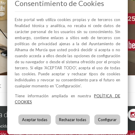
Consentimiento de Cookies
Este portal web utiliza cookies propias y de terceros con
finalidad técnica y analítica, no recaba ni cede datos de
carácter personal de los usuarios sin su conocimiento. Sin
embargo, contiene enlaces a sitios web de terceros con
políticas de privacidad ajenas a la del Ayuntamiento de
Alhama de Murcia que usted podrá decidir si acepta o no
cuando acceda a ellos desde las opciones de configuración
de su navegador o desde el sistema ofrecido por el propio
tercero. Si elige 'ACEPTAR TODO', acepta el uso de todas
las cookies. Puede aceptar y rechazar tipos de cookies
individuales y revocar su consentimiento para el futuro en
k
cualquier momento en 'Configuración'.
Tiene información ampliada en nuestra
POLÍTICA DE
COOKIES
 de Murcia en las Redes
Aceptar todas
Rechazar todas
Configurar
acidad
-
Política de Cookies
ción, 1
30840
Alhama de Murcia
(Murcia)
España
Teléfono:
968 630 000
in