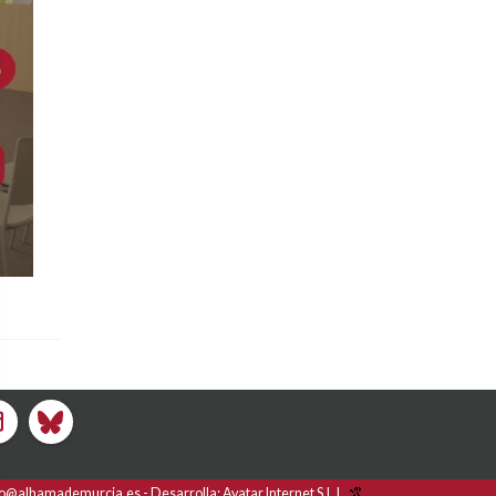
fo@alhamademurcia.es
Desarrolla:
Avatar Internet S.L.L.