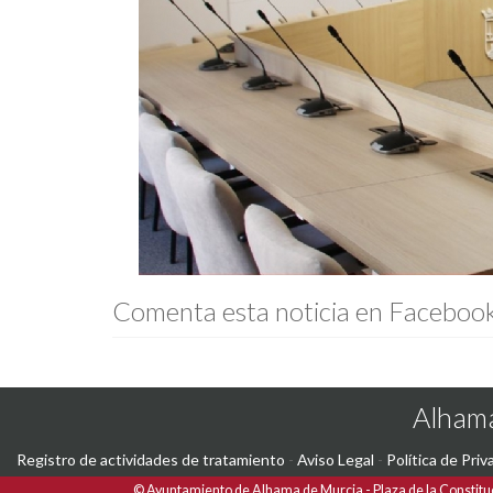
Comenta esta noticia en Faceboo
Alhama
Registro de actividades de tratamiento
-
Aviso Legal
-
Política de Priv
©
Ayuntamiento de Alhama de Murcia
Plaza de la Constitu