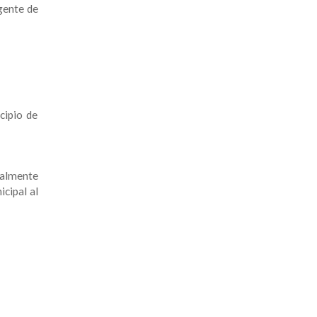
rgente de
cipio de
galmente
icipal al