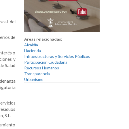
scal del
erios de
Areas relacionadas:
Alcaldía
Hacienda
nterés o
Infraestructuras y Servicios Públicos
aciones y
Participación Ciudadana
de Salud
Recursos Humanos
Transparencia
Urbanismo
rdenanza
ligatoria
ervicios
residuos
, S.L.
hamiento