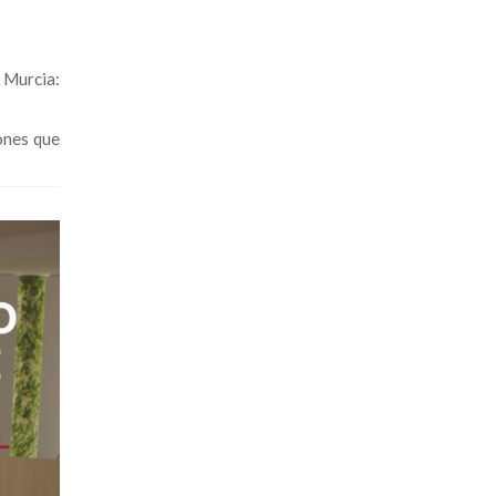
urcia:
iones que