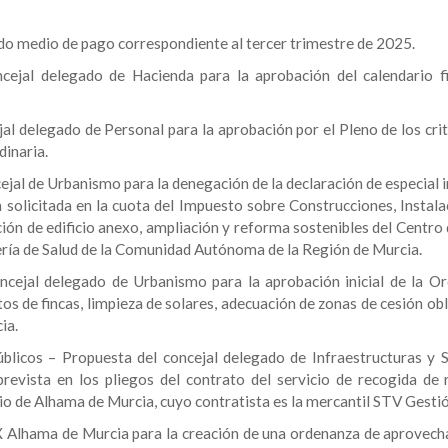
odo medio de pago correspondiente al tercer trimestre de 2025.
cejal delegado de Hacienda para la aprobación del calendario fi
al delegado de Personal para la aprobación por el Pleno de los crit
dinaria.
jal de Urbanismo para la denegación de la declaración de especial i
ón solicitada en la cuota del Impuesto sobre Construcciones, Instal
ión de edificio anexo, ampliación y reforma sostenibles del Centro 
jería de Salud de la Comunidad Autónoma de la Región de Murcia.
ncejal delegado de Urbanismo para la aprobación inicial de la O
os de fincas, limpieza de solares, adecuación de zonas de cesión ob
ia.
úblicos – Propuesta del concejal delegado de Infraestructuras y S
revista en los pliegos del contrato del servicio de recogida de 
pio de Alhama de Murcia, cuyo contratista es la mercantil STV Gestión
X Alhama de Murcia para la creación de una ordenanza de aprovec