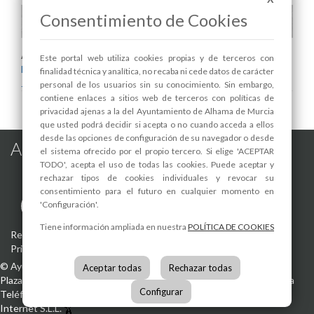
Consentimiento de Cookies
Areas relacionadas:
Este portal web utiliza cookies propias y de terceros con
Desarrollo Local y Empleo
finalidad técnica y analítica, no recaba ni cede datos de carácter
Juventud
personal de los usuarios sin su conocimiento. Sin embargo,
contiene enlaces a sitios web de terceros con políticas de
privacidad ajenas a la del Ayuntamiento de Alhama de Murcia
que usted podrá decidir si acepta o no cuando acceda a ellos
desde las opciones de configuración de su navegador o desde
Alhama de Murcia en las Redes
el sistema ofrecido por el propio tercero. Si elige 'ACEPTAR
TODO', acepta el uso de todas las cookies. Puede aceptar y
rechazar tipos de cookies individuales y revocar su
consentimiento para el futuro en cualquier momento en
'Configuración'.
Tiene información ampliada en nuestra
POLÍTICA DE COOKIES
Registro de actividades de tratamiento
-
Aviso Legal
-
Política de
Privacidad
-
Política de Cookies
©
Ayuntamiento de Alhama de Murcia
Aceptar todas
Rechazar todas
Plaza de la Constitución, 1
30840
Alhama de Murcia
(Murcia)
España
Configurar
Teléfono:
968 630 000
info@alhamademurcia.es
Desarrolla:
Avatar
Internet S.L.L.