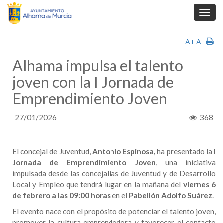
Toggl
navig
A+
A-
Alhama impulsa el talento
joven con la I Jornada de
Emprendimiento Joven
27/01/2026
368
El concejal de Juventud,
Antonio Espinosa,
ha presentado la
I
Jornada de Emprendimiento Joven
, una iniciativa
impulsada desde las concejalías de Juventud y de Desarrollo
Local y Empleo que tendrá lugar en la mañana del
viernes 6
de febrero a las 09:00 horas
en el
Pabellón Adolfo Suárez
.
El evento nace con el propósito de potenciar el talento joven,
promover la cultura emprendedora y favorecer el contacto