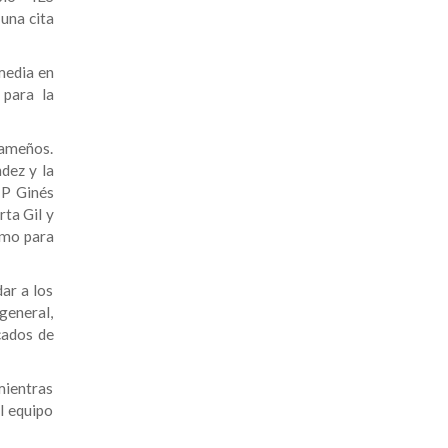
una cita
media en
 para la
hameños.
dez y la
IP Ginés
ta Gil y
ismo para
ar a los
general,
cados de
mientras
el equipo