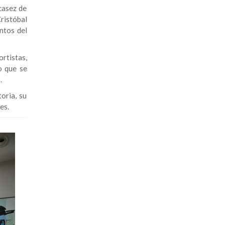
casez de
ristóbal
ntos del
rtistas,
o que se
.
oria, su
es.