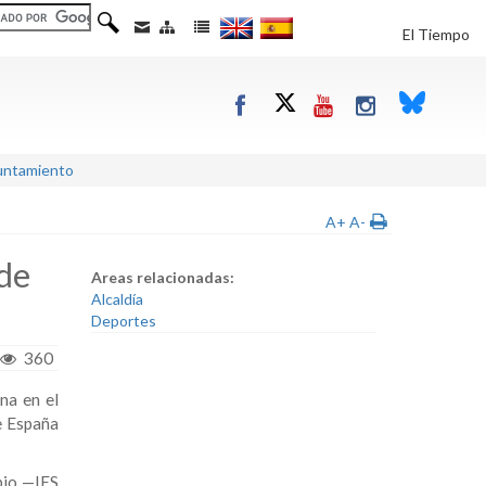
El Tiempo
yuntamiento
A+
A-
de
Areas relacionadas:
Alcaldía
Deportes
360
na en el
e España
pio —IES