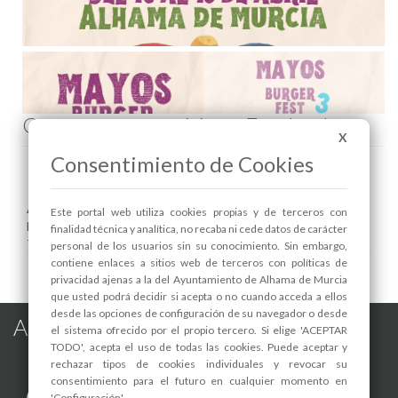
Comenta esta noticia en Facebook
X
Consentimiento de Cookies
Areas relacionadas:
Este portal web utiliza cookies propias y de terceros con
Festejos
finalidad técnica y analítica, no recaba ni cede datos de carácter
Turismo
personal de los usuarios sin su conocimiento. Sin embargo,
contiene enlaces a sitios web de terceros con políticas de
privacidad ajenas a la del Ayuntamiento de Alhama de Murcia
que usted podrá decidir si acepta o no cuando acceda a ellos
desde las opciones de configuración de su navegador o desde
Alhama de Murcia en las Redes
el sistema ofrecido por el propio tercero. Si elige 'ACEPTAR
TODO', acepta el uso de todas las cookies. Puede aceptar y
rechazar tipos de cookies individuales y revocar su
consentimiento para el futuro en cualquier momento en
'Configuración'.