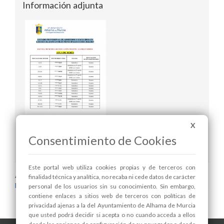
Información adjunta
X
LISTADO PROVISIONAL DE ADMITIDOS Y
EXCLUIDOS EN LAS ESCUELAS INFANTILES
Consentimiento de Cookies
MUNICIPALES CURSO 2026/2027
Este portal web utiliza cookies propias y de terceros con
Areas relacionadas:
finalidad técnica y analítica, no recaba ni cede datos de carácter
Educación
personal de los usuarios sin su conocimiento. Sin embargo,
contiene enlaces a sitios web de terceros con políticas de
privacidad ajenas a la del Ayuntamiento de Alhama de Murcia
que usted podrá decidir si acepta o no cuando acceda a ellos