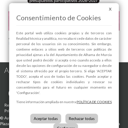
X
Consentimiento de Cookies
Este portal web utiliza cookies propias y de terceros con
Areas relacionadas:
finalidad técnica y analítica, no recaba ni cede datos de carácter
Participación Ciudadana
personal de los usuarios sin su conocimiento. Sin embargo,
contiene enlaces a sitios web de terceros con políticas de
privacidad ajenas a la del Ayuntamiento de Alhama de Murcia
que usted podrá decidir si acepta o no cuando acceda a ellos
desde las opciones de configuración de su navegador o desde
Alhama de Murcia en las Redes
el sistema ofrecido por el propio tercero. Si elige 'ACEPTAR
TODO', acepta el uso de todas las cookies. Puede aceptar y
rechazar tipos de cookies individuales y revocar su
consentimiento para el futuro en cualquier momento en
'Configuración'.
Tiene información ampliada en nuestra
POLÍTICA DE COOKIES
Registro de actividades de tratamiento
-
Aviso Legal
-
Política de
Privacidad
-
Política de Cookies
©
Ayuntamiento de Alhama de Murcia
Aceptar todas
Rechazar todas
Plaza de la Constitución, 1
30840
Alhama de Murcia
(Murcia)
España