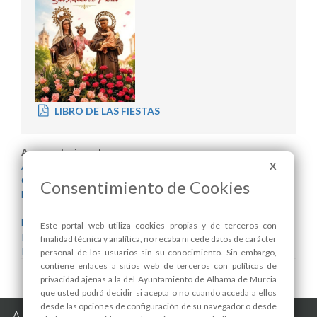
LIBRO DE LAS FIESTAS
Areas relacionadas:
X
Alcaldía
Cultura y Patrimonio
Consentimiento de Cookies
Festejos
Juventud
Mayores
Este portal web utiliza cookies propias y de terceros con
Patrimonio Histórico
finalidad técnica y analítica, no recaba ni cede datos de carácter
Pedanías
personal de los usuarios sin su conocimiento. Sin embargo,
contiene enlaces a sitios web de terceros con políticas de
privacidad ajenas a la del Ayuntamiento de Alhama de Murcia
que usted podrá decidir si acepta o no cuando acceda a ellos
desde las opciones de configuración de su navegador o desde