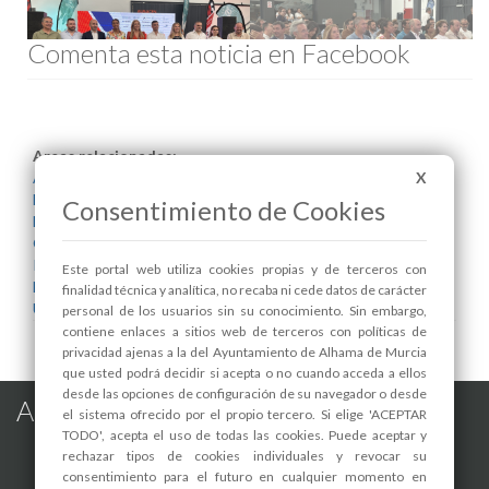
Comenta esta noticia en Facebook
Areas relacionadas:
Alcaldía
X
Desarrollo Local y Empleo
Consentimiento de Cookies
Eficiencia Energética
Gestión Administrativa Medioambiental
Industria
Este portal web utiliza cookies propias y de terceros con
Nuevas Tecnologías
finalidad técnica y analítica, no recaba ni cede datos de carácter
Urbanismo
personal de los usuarios sin su conocimiento. Sin embargo,
contiene enlaces a sitios web de terceros con políticas de
privacidad ajenas a la del Ayuntamiento de Alhama de Murcia
que usted podrá decidir si acepta o no cuando acceda a ellos
desde las opciones de configuración de su navegador o desde
Alhama de Murcia en las Redes
el sistema ofrecido por el propio tercero. Si elige 'ACEPTAR
TODO', acepta el uso de todas las cookies. Puede aceptar y
rechazar tipos de cookies individuales y revocar su
consentimiento para el futuro en cualquier momento en