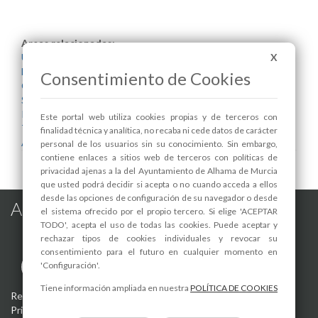
Areas relacionadas:
X
Urbanismo
Educación
Consentimiento de Cookies
Cultura y Patrimonio
Salud
Infraestructuras y Servicios Públicos
Este portal web utiliza cookies propias y de terceros con
Turismo
finalidad técnica y analítica, no recaba ni cede datos de carácter
Agricultura y Ganadería
personal de los usuarios sin su conocimiento. Sin embargo,
contiene enlaces a sitios web de terceros con políticas de
privacidad ajenas a la del Ayuntamiento de Alhama de Murcia
que usted podrá decidir si acepta o no cuando acceda a ellos
desde las opciones de configuración de su navegador o desde
Alhama de Murcia en las Redes
el sistema ofrecido por el propio tercero. Si elige 'ACEPTAR
TODO', acepta el uso de todas las cookies. Puede aceptar y
rechazar tipos de cookies individuales y revocar su
consentimiento para el futuro en cualquier momento en
'Configuración'.
Tiene información ampliada en nuestra
POLÍTICA DE COOKIES
Registro de actividades de tratamiento
-
Aviso Legal
-
Política de
Privacidad
-
Política de Cookies