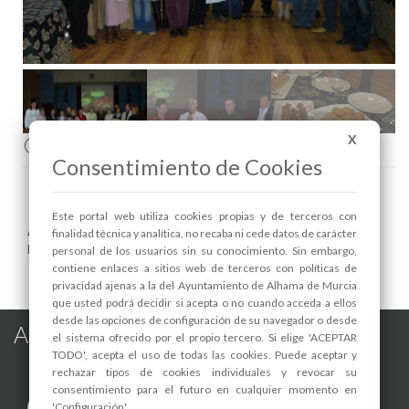
Comenta esta noticia en Facebook
X
Consentimiento de Cookies
Este portal web utiliza cookies propias y de terceros con
Areas relacionadas:
finalidad técnica y analítica, no recaba ni cede datos de carácter
Bienestar Social
personal de los usuarios sin su conocimiento. Sin embargo,
contiene enlaces a sitios web de terceros con políticas de
privacidad ajenas a la del Ayuntamiento de Alhama de Murcia
que usted podrá decidir si acepta o no cuando acceda a ellos
desde las opciones de configuración de su navegador o desde
Alhama de Murcia en las Redes
el sistema ofrecido por el propio tercero. Si elige 'ACEPTAR
TODO', acepta el uso de todas las cookies. Puede aceptar y
rechazar tipos de cookies individuales y revocar su
consentimiento para el futuro en cualquier momento en
'Configuración'.