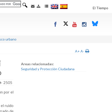
El Tiempo
asco urbano
A+
A-
í
Areas relacionadas:
Seguridad y Protección Ciudadana
o
2505
en por el
 el ruido
grado de