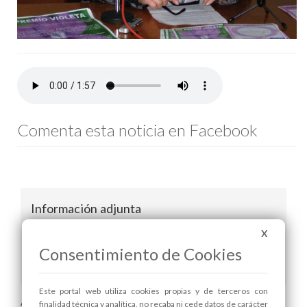
Comenta esta noticia en Facebook
Información adjunta
X
premio violeta
Consentimiento de Cookies
bases del concurso literario 8 de marzo
Este portal web utiliza cookies propias y de terceros con
Areas relacionadas:
finalidad técnica y analítica, no recaba ni cede datos de carácter