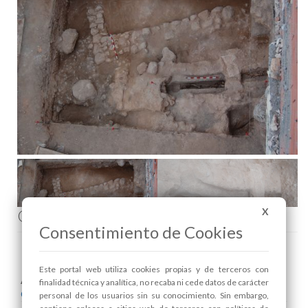
Comenta esta noticia en Facebook
X
Consentimiento de Cookies
Este portal web utiliza cookies propias y de terceros con
Areas relacionadas:
finalidad técnica y analítica, no recaba ni cede datos de carácter
Cultura y Patrimonio
personal de los usuarios sin su conocimiento. Sin embargo,