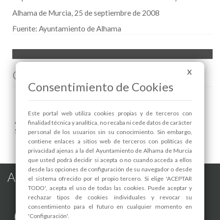
Alhama de Murcia, 25 de septiembre de 2008
Fuente:
Ayuntamiento de Alhama
Comenta esta noticia en Facebook
X
Consentimiento de Cookies
Este portal web utiliza cookies propias y de terceros con
Areas relacionadas:
finalidad técnica y analítica, no recaba ni cede datos de carácter
Seguridad y Protección Ciudadana
personal de los usuarios sin su conocimiento. Sin embargo,
contiene enlaces a sitios web de terceros con políticas de
privacidad ajenas a la del Ayuntamiento de Alhama de Murcia
que usted podrá decidir si acepta o no cuando acceda a ellos
desde las opciones de configuración de su navegador o desde
Alhama de Murcia en las Redes
el sistema ofrecido por el propio tercero. Si elige 'ACEPTAR
TODO', acepta el uso de todas las cookies. Puede aceptar y
rechazar tipos de cookies individuales y revocar su
consentimiento para el futuro en cualquier momento en
'Configuración'.