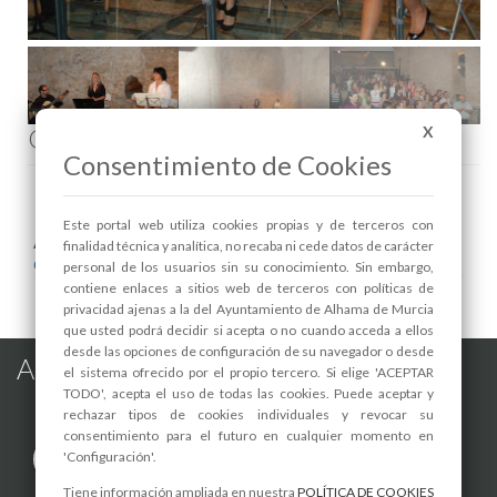
Comenta esta noticia en Facebook
X
Consentimiento de Cookies
Este portal web utiliza cookies propias y de terceros con
Areas relacionadas:
finalidad técnica y analítica, no recaba ni cede datos de carácter
Cultura y Patrimonio
personal de los usuarios sin su conocimiento. Sin embargo,
contiene enlaces a sitios web de terceros con políticas de
privacidad ajenas a la del Ayuntamiento de Alhama de Murcia
que usted podrá decidir si acepta o no cuando acceda a ellos
desde las opciones de configuración de su navegador o desde
Alhama de Murcia en las Redes
el sistema ofrecido por el propio tercero. Si elige 'ACEPTAR
TODO', acepta el uso de todas las cookies. Puede aceptar y
rechazar tipos de cookies individuales y revocar su
consentimiento para el futuro en cualquier momento en
'Configuración'.
Tiene información ampliada en nuestra
POLÍTICA DE COOKIES