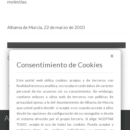
molestias.
Alhama de Murcia, 22 de marzo de 2010
Comenta esta noticia en Facebook
X
Consentimiento de Cookies
Este portal web utiliza cookies propias y de terceros con
Areas relacionadas:
finalidad técnica y analítica, no recaba ni cede datos de carácter
Infraestructuras y Servicios Públicos
personal de los usuarios sin su conocimiento. Sin embargo,
contiene enlaces a sitios web de terceros con políticas de
privacidad ajenas a la del Ayuntamiento de Alhama de Murcia
que usted podrá decidir si acepta o no cuando acceda a ellos
desde las opciones de configuración de su navegador o desde
Alhama de Murcia en las Redes
el sistema ofrecido por el propio tercero. Si elige 'ACEPTAR
TODO', acepta el uso de todas las cookies. Puede aceptar y
rechazar tipos de cookies individuales y revocar su