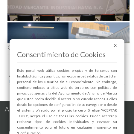
Comenta esta noticia en Facebook
X
Consentimiento de Cookies
Este portal web utiliza cookies propias y de terceros con
Areas relacionadas:
finalidad técnica y analítica, no recaba ni cede datos de carácter
Industria
personal de los usuarios sin su conocimiento. Sin embargo,
contiene enlaces a sitios web de terceros con políticas de
privacidad ajenas a la del Ayuntamiento de Alhama de Murcia
que usted podrá decidir si acepta o no cuando acceda a ellos
desde las opciones de configuración de su navegador o desde
Alhama de Murcia en las Redes
el sistema ofrecido por el propio tercero. Si elige 'ACEPTAR
TODO', acepta el uso de todas las cookies. Puede aceptar y
rechazar tipos de cookies individuales y revocar su
consentimiento para el futuro en cualquier momento en
'Configuración'.