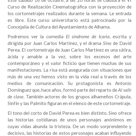
Este sábado 16 de octubre, a las 20 horas se clausura el VI
Curso de Realización Cinematográfica con la proyección de
los cortometrajes realizados durante la semana. Le entrada
es libre. Este curso universitario está patrocinado por la
Concejalía de Cultura del Ayuntamiento de Alhama.
Podremos ver la comedia
El
síndrome de Icaria
, escrita y
dirigida por Juan Carlos Martínez, y el drama
Sino
de David
Perea. El cortometraje de Juan Carlos Martínez es una sátira,
ácida y amable a la vez, sobre los excesos del arte
contemporáneo y el valor ficticio que tienen muchas de sus
manifestaciones. La risa está asegurada con situaciones que
más de una vez hemos visto en la vida real a través de los
medios de comunicación. Su protagonista es Antonio
Domínguez que, hace años, formó parte del reparto de
Al salir
de clase
. También actores de los grupos alhameños Crápula,
Sinfín y las Palmito figuran en el elenco de este cortometraje.
El tono del corto de David Perea es bien distinto.
Sino
ofrece
las historias cotidianas de unos personajes anónimos en
cuyas vidas abunda la tristeza. De un modo sorprendente y
decisivo, las historias de estos personajes acaban influyendo