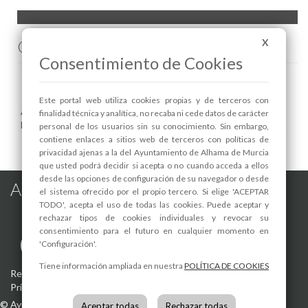
Comenta esta noticia en Facebook
X
Consentimiento de Cookies
Este portal web utiliza cookies propias y de terceros con
Areas relacionadas:
finalidad técnica y analítica, no recaba ni cede datos de carácter
Educación
personal de los usuarios sin su conocimiento. Sin embargo,
contiene enlaces a sitios web de terceros con políticas de
privacidad ajenas a la del Ayuntamiento de Alhama de Murcia
que usted podrá decidir si acepta o no cuando acceda a ellos
desde las opciones de configuración de su navegador o desde
Alhama de Murcia en las Redes
el sistema ofrecido por el propio tercero. Si elige 'ACEPTAR
TODO', acepta el uso de todas las cookies. Puede aceptar y
rechazar tipos de cookies individuales y revocar su
consentimiento para el futuro en cualquier momento en
'Configuración'.
Tiene información ampliada en nuestra
POLÍTICA DE COOKIES
Registro de actividades de tratamiento
-
Aviso Legal
-
Política de
Privacidad
-
Política de Cookies
©
Ayuntamiento de Alhama de Murcia
Aceptar todas
Rechazar todas