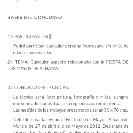
BASES DEL CONCURSO
1ª.- PARTICIPANTES:
Podrá participar cualquier persona interesada, sin límite de
edad, ni nacionalidad.
2ª.- TEMA: Cualquier aspecto relacionado con
la FIESTA DE
LOS
MAYOS DE ALHAMA.
3ª.- CONDICIONES TÉCNICAS:
La técnica será libre: pintura, fotografía o mixta,
siempre
que sean adecuados +para su reproducción en imprenta.
Las medidas de los trabajos presentados serán 50 x 70 cms.
Debe de llevar la leyenda: “Fiesta de Los Mayos.
Alhama de
Murcia
, del 27 de abril al 6 de Mayo de 2012. Declarada de
Interés Turístico Regional”. Igualmente en la parte inferior