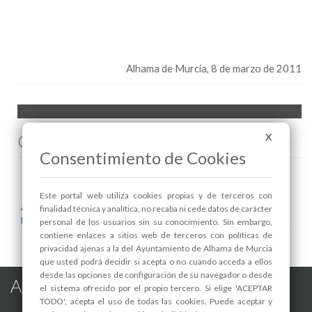
Alhama de Murcia
, 8 de marzo de 2011
Comenta esta noticia en Facebook
X
Consentimiento de Cookies
Este portal web utiliza cookies propias y de terceros con
Areas relacionadas:
finalidad técnica y analítica, no recaba ni cede datos de carácter
Festejos
personal de los usuarios sin su conocimiento. Sin embargo,
contiene enlaces a sitios web de terceros con políticas de
privacidad ajenas a la del Ayuntamiento de Alhama de Murcia
que usted podrá decidir si acepta o no cuando acceda a ellos
desde las opciones de configuración de su navegador o desde
Alhama de Murcia en las Redes
el sistema ofrecido por el propio tercero. Si elige 'ACEPTAR
TODO', acepta el uso de todas las cookies. Puede aceptar y