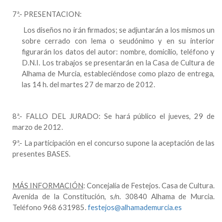
7ª.- PRESENTACION:
Los diseños no irán firmados; se adjuntarán a los mismos un
sobre cerrado con lema o seudónimo y en su interior
figurarán los datos del autor: nombre, domicilio, teléfono y
D.N.I. Los trabajos se presentarán en
la Casa
de Cultura de
Alhama de Murcia
, estableciéndose como plazo de entrega,
las 14 h. del martes 27 de marzo de 2012.
8ª.- FALLO DEL JURADO: Se hará público el jueves, 29 de
marzo de 2012.
9ª.- La participación en el concurso supone la aceptación de las
presentes BASES.
MÁS INFORMACIÓN
: Concejalía de Festejos. Casa de Cultura.
Avenida de
la Constitución
, s/n. 30840 Alhama de Murcia.
Teléfono 968 631985.
festejos@alhamademurcia.es