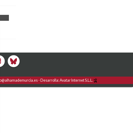
fo@alhamademurcia.es
Desarrolla:
Avatar Internet S.L.L.