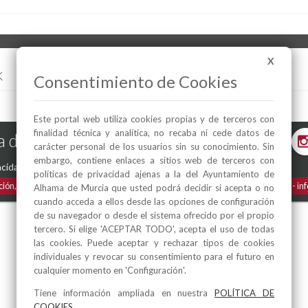
X
k
Consentimiento de Cookies
Este portal web utiliza cookies propias y de terceros con
finalidad técnica y analítica, no recaba ni cede datos de
 de Murcia en las Redes
carácter personal de los usuarios sin su conocimiento. Sin
embargo, contiene enlaces a sitios web de terceros con
acidad
-
Política de Cookies
políticas de privacidad ajenas a la del Ayuntamiento de
ción, 1
30840
Alhama de Murcia
(Murcia)
España
Teléfono:
968 630 000
in
Alhama de Murcia que usted podrá decidir si acepta o no
cuando acceda a ellos desde las opciones de configuración
de su navegador o desde el sistema ofrecido por el propio
tercero. Si elige 'ACEPTAR TODO', acepta el uso de todas
las cookies. Puede aceptar y rechazar tipos de cookies
individuales y revocar su consentimiento para el futuro en
cualquier momento en 'Configuración'.
Tiene información ampliada en nuestra
POLÍTICA DE
COOKIES